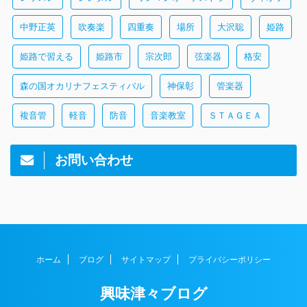
中野正英
吹奏楽
四重奏
場所
大沢聡
姫路
姫路で習える
姫路市
宗次郎
弦楽器
格安
森の国オカリナフェスティバル
神保彰
管楽器
複音管
軽音
防音
音楽教室
ＳＴＡＧＥＡ
お問い合わせ
ホーム
ブログ
サイトマップ
プライバシーポリシー
興味津々ブログ