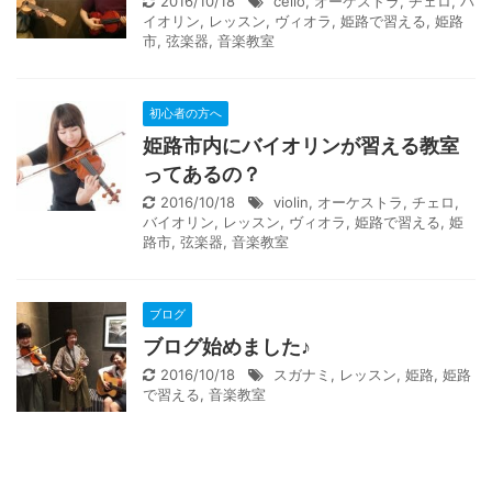
2016/10/18
cello
,
オーケストラ
,
チェロ
,
バ
イオリン
,
レッスン
,
ヴィオラ
,
姫路で習える
,
姫路
市
,
弦楽器
,
音楽教室
初心者の方へ
姫路市内にバイオリンが習える教室
ってあるの？
2016/10/18
violin
,
オーケストラ
,
チェロ
,
バイオリン
,
レッスン
,
ヴィオラ
,
姫路で習える
,
姫
路市
,
弦楽器
,
音楽教室
ブログ
ブログ始めました♪
2016/10/18
スガナミ
,
レッスン
,
姫路
,
姫路
で習える
,
音楽教室