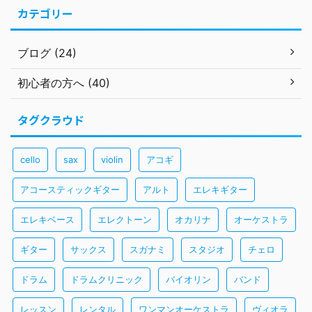
カテゴリー
ブログ (24)
初心者の方へ (40)
タグクラウド
cello
sax
violin
アコギ
アコースティックギター
アルト
エレキギター
エレキベース
エレクトーン
オカリナ
オーケストラ
ギター
サックス
スガナミ
スタジオ
チェロ
ドラム
ドラムクリニック
バイオリン
バンド
レッスン
レンタル
ワンマンオーケストラ
ヴィオラ