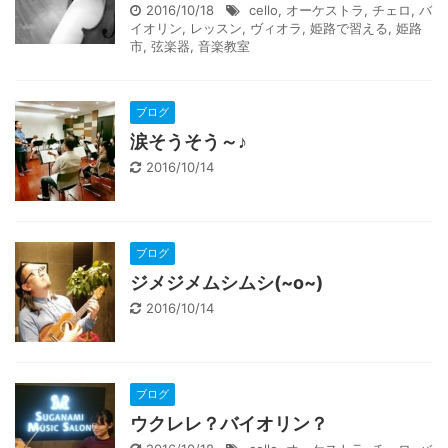
2016/10/18
cello
,
オーケストラ
,
チェロ
,
バ
イオリン
,
レッスン
,
ヴィオラ
,
姫路で習える
,
姫路
市
,
弦楽器
,
音楽教室
ブログ
涙そうそう～♪
2016/10/14
ブログ
ジメジメムシムシ(~o~)
2016/10/14
ブログ
ウクレレ？バイオリン？