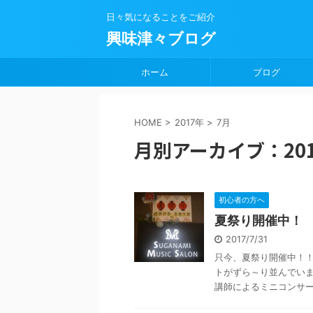
日々気になることをご紹介
興味津々ブログ
ホーム
ブログ
HOME
>
2017年
>
7月
月別アーカイブ：201
初心者の方へ
夏祭り開催中！
2017/7/31
只今、夏祭り開催中！！
トがずら～り並んでいまし
講師によるミニコンサート