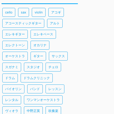
cello
sax
violin
アコギ
アコースティックギター
アルト
エレキギター
エレキベース
エレクトーン
オカリナ
オーケストラ
ギター
サックス
スガナミ
スタジオ
チェロ
ドラム
ドラムクリニック
バイオリン
バンド
レッスン
レンタル
ワンマンオーケストラ
ヴィオラ
中野正英
吹奏楽