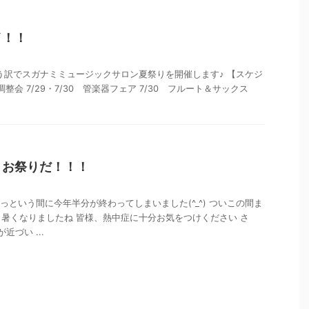
イ！！
う訳でスガナミミュージックサロン夏祭りを開催します♪ 【スケジ
調整会 7/29・7/30 管楽器フェア 7/30 フルート＆サックス
！お祭りだ！！！
っという間に今年半分が終わってしまいました(^_^) ついこの間ま
暑くなりましたね 皆様、熱中症に十分お気をつけください さ
づい ...