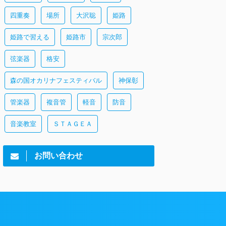
四重奏
場所
大沢聡
姫路
姫路で習える
姫路市
宗次郎
弦楽器
格安
森の国オカリナフェスティバル
神保彰
管楽器
複音管
軽音
防音
音楽教室
ＳＴＡＧＥＡ
お問い合わせ