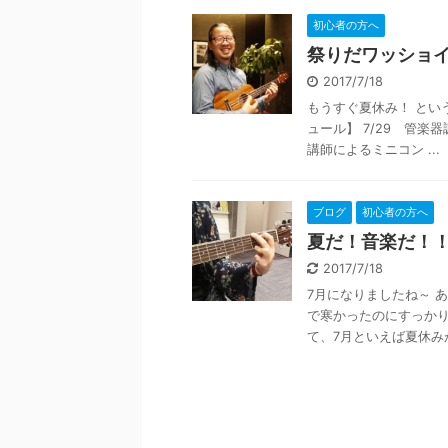
初心者の方へ
祭りだワッショ
2017/7/18
もうすぐ夏休み！ とい
ュール】 7/29 管楽器
講師によるミニコン ...
ブログ
初心者の方へ
夏だ！音楽だ！
2017/7/18
7月になりましたね～ あ
で寒かったのにすっかり
て、7月といえば夏休みが近