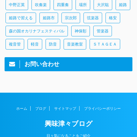
中野正英
吹奏楽
四重奏
場所
大沢聡
姫路
姫路で習える
姫路市
宗次郎
弦楽器
格安
森の国オカリナフェスティバル
神保彰
管楽器
複音管
軽音
防音
音楽教室
ＳＴＡＧＥＡ
お問い合わせ
ホーム
ブログ
サイトマップ
プライバシーポリシー
興味津々ブログ
日々気になることをご紹介