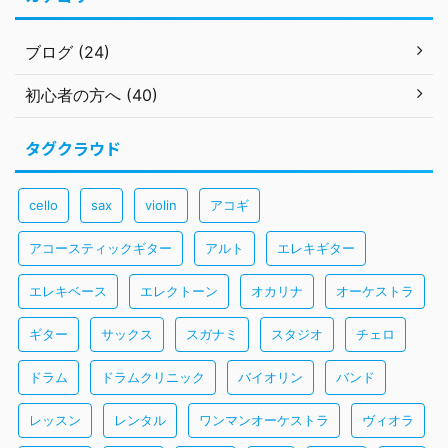
ブログ (24)
初心者の方へ (40)
タグクラウド
cello
sax
violin
アコギ
アコースティックギター
アルト
エレキギター
エレキベース
エレクトーン
オカリナ
オーケストラ
ギター
サックス
スガナミ
スタジオ
チェロ
ドラム
ドラムクリニック
バイオリン
バンド
レッスン
レンタル
ワンマンオーケストラ
ヴィオラ