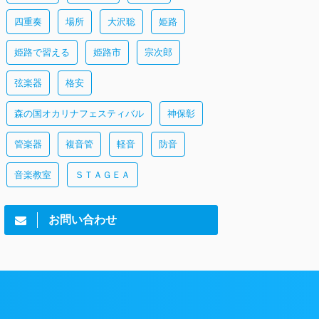
四重奏
場所
大沢聡
姫路
姫路で習える
姫路市
宗次郎
弦楽器
格安
森の国オカリナフェスティバル
神保彰
管楽器
複音管
軽音
防音
音楽教室
ＳＴＡＧＥＡ
お問い合わせ