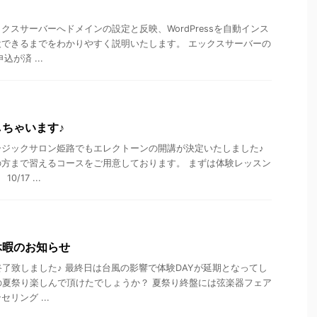
クスサーバーへドメインの設定と反映、WordPressを自動インス
できるまでをわかりやすく説明いたします。 エックスサーバーの
が済 ...
ちゃいます♪
ージックサロン姫路でもエレクトーンの開講が決定いたしました♪
方まで習えるコースをご用意しております。 まずは体験レッスン
/17 ...
休暇のお知らせ
終了致しました♪ 最終日は台風の影響で体験DAYが延期となってし
の夏祭り楽しんで頂けたでしょうか？ 夏祭り終盤には弦楽器フェア
リング ...