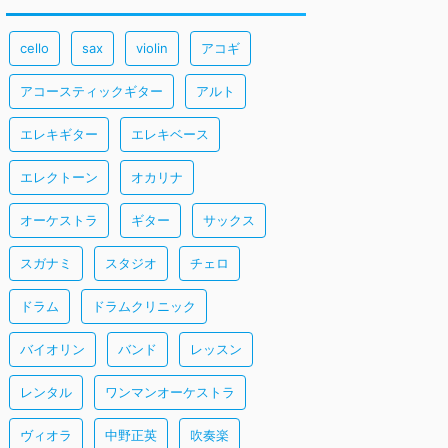
cello
sax
violin
アコギ
アコースティックギター
アルト
エレキギター
エレキベース
エレクトーン
オカリナ
オーケストラ
ギター
サックス
スガナミ
スタジオ
チェロ
ドラム
ドラムクリニック
バイオリン
バンド
レッスン
レンタル
ワンマンオーケストラ
ヴィオラ
中野正英
吹奏楽