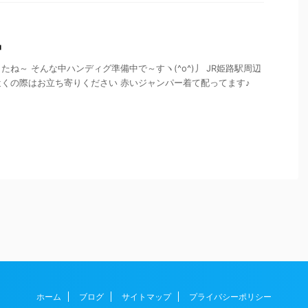
中
ね～ そんな中ハンディグ準備中で～すヽ(^o^)丿 JR姫路駅周辺
くの際はお立ち寄りください 赤いジャンパー着て配ってます♪
ホーム
ブログ
サイトマップ
プライバシーポリシー