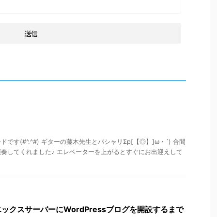
す(#^.^#) ギターの藤木先生とパシャリΣp[【◎】]ω・´) 合間
奏してくれました♪ エレベーターを上がるとすぐにお出迎えして
ックスサーバーにWordPressブログを開設するまで