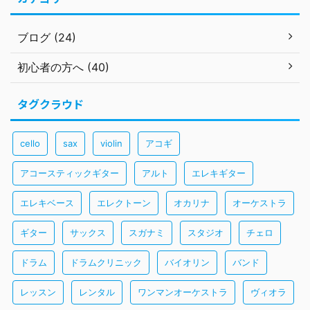
ブログ (24)
初心者の方へ (40)
タグクラウド
cello
sax
violin
アコギ
アコースティックギター
アルト
エレキギター
エレキベース
エレクトーン
オカリナ
オーケストラ
ギター
サックス
スガナミ
スタジオ
チェロ
ドラム
ドラムクリニック
バイオリン
バンド
レッスン
レンタル
ワンマンオーケストラ
ヴィオラ