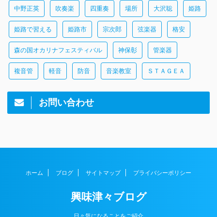
中野正英
吹奏楽
四重奏
場所
大沢聡
姫路
姫路で習える
姫路市
宗次郎
弦楽器
格安
森の国オカリナフェスティバル
神保彰
管楽器
複音管
軽音
防音
音楽教室
ＳＴＡＧＥＡ
お問い合わせ
ホーム
ブログ
サイトマップ
プライバシーポリシー
興味津々ブログ
日々気になることをご紹介