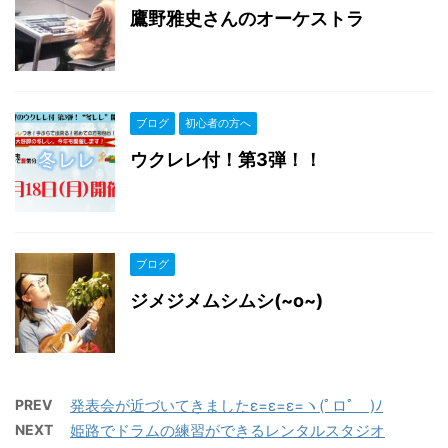
鷹野雅史さんのオーケストラ
ブログ
初心者の方へ
ウクレレ付！第3弾！！
ブログ
ジメジメムシムシ(~o~)
PREV
発表会が近づいてきましたε=ε=ε=ヽ(ﾟロﾟ )ﾉ
NEXT
姫路でドラムの練習ができるレンタルスタジオ