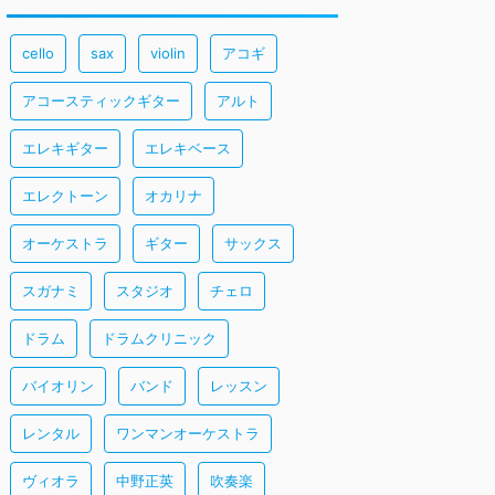
cello
sax
violin
アコギ
アコースティックギター
アルト
エレキギター
エレキベース
エレクトーン
オカリナ
オーケストラ
ギター
サックス
スガナミ
スタジオ
チェロ
ドラム
ドラムクリニック
バイオリン
バンド
レッスン
レンタル
ワンマンオーケストラ
ヴィオラ
中野正英
吹奏楽