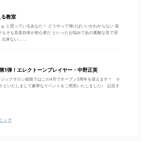
える教室
ぁ と思っているあなた！ どうやって弾けばいいかわからない 楽
そもそも音楽自体が初心者だ といったお悩みであの素敵な音で演
来ない… ...
第1弾！エレクトーンプレイヤー・中野正英
ジックサロン姫路ではこの4月でオープン3周年を迎えます！ そ
トといたしまして豪華なイベントをご用意いたしました♪ 記念す
ニック