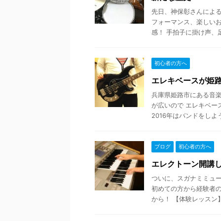
先日、神保彰さんによる
フォーマンス、楽しいお
感！ 手拍子に掛け声、足踏
初心者の方へ
エレキベースが姫
兵庫県姫路市にある音楽
が広いので エレキベー
2016年はバンドをしよう
ブログ
初心者の方へ
エレクトーン開講し
ついに、スガナミミュ
初めての方から経験者の
から！ 【体験レッスン】 10