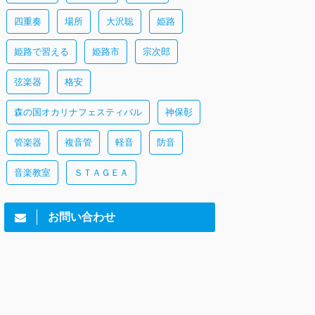
四重奏
場所
大沢聡
姫路
姫路で習える
姫路市
宗次郎
弦楽器
格安
森の国オカリナフェスティバル
神保彰
管楽器
複音管
軽音
防音
音楽教室
ＳＴＡＧＥＡ
お問い合わせ