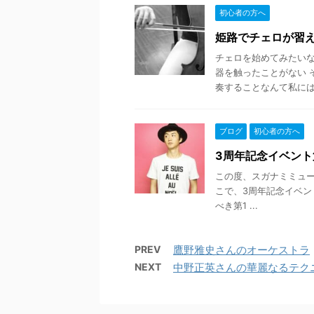
初心者の方へ
姫路でチェロが習
チェロを始めてみたいな
器を触ったことがない 
奏することなんて私には 出
ブログ
初心者の方へ
3周年記念イベント
この度、スガナミミュー
こで、3周年記念イベン
べき第1 ...
PREV
鷹野雅史さんのオーケストラ
NEXT
中野正英さんの華麗なるテク