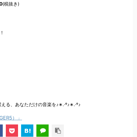
0
(税抜き)
！
路で習える、あなただけの音楽を♪∗.·º♪∗.·º♪
NGER5）」