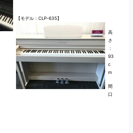
【モデル：CLP-635】
高
さ
：
93
c
m
間
口