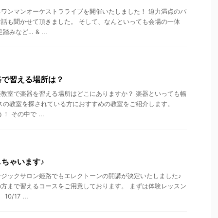
ワンマンオーケストラライブを開催いたしました！ 迫力満点のパ
話も聞かせて頂きました。 そして、なんといっても会場の一体
みなど… & ...
路で習える場所は？
教室で楽器を習える場所はどこにありますか？ 楽器といっても幅
スの教室を探されている方におすすめの教室をご紹介します。
！ その中で ...
ちゃいます♪
ージックサロン姫路でもエレクトーンの開講が決定いたしました♪
方まで習えるコースをご用意しております。 まずは体験レッスン
/17 ...