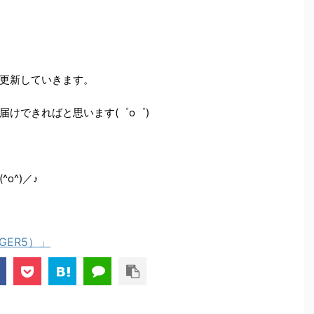
更新していきます。
けできればと思います(゜o゜)
o^)／♪
NGER5）」