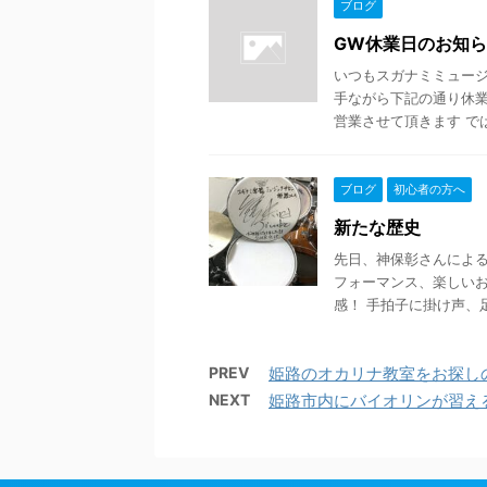
ブログ
GW休業日のお知
いつもスガナミミュージ
手ながら下記の通り休業さ
営業させて頂きます では 
ブログ
初心者の方へ
新たな歴史
先日、神保彰さんによる
フォーマンス、楽しいお
感！ 手拍子に掛け声、足踏
PREV
姫路のオカリナ教室をお探し
NEXT
姫路市内にバイオリンが習え