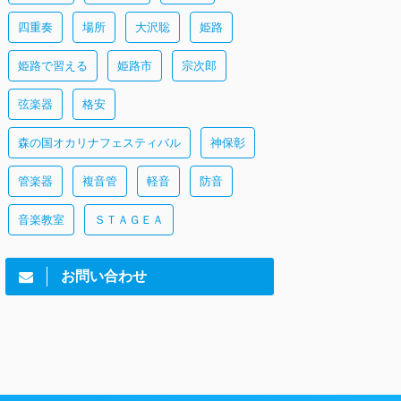
四重奏
場所
大沢聡
姫路
姫路で習える
姫路市
宗次郎
弦楽器
格安
森の国オカリナフェスティバル
神保彰
管楽器
複音管
軽音
防音
音楽教室
ＳＴＡＧＥＡ
お問い合わせ