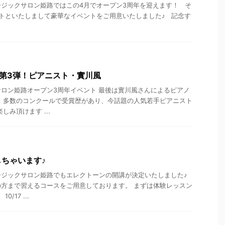
ジックサロン姫路ではこの4月でオープン3周年を迎えます！ そ
トといたしまして豪華なイベントをご用意いたしました♪ 記念す
第3弾！ピアニスト・實川風
ロン姫路オープン3周年イベント 最後は實川風さんによるピアノ
 多数のコンクールで受賞歴があり、今話題の人気若手ピアニスト
しみ頂けます ...
ちゃいます♪
ージックサロン姫路でもエレクトーンの開講が決定いたしました♪
方まで習えるコースをご用意しております。 まずは体験レッスン
/17 ...