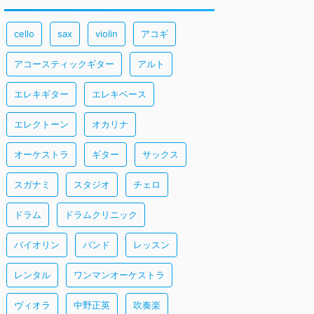
cello
sax
violin
アコギ
アコースティックギター
アルト
エレキギター
エレキベース
エレクトーン
オカリナ
オーケストラ
ギター
サックス
スガナミ
スタジオ
チェロ
ドラム
ドラムクリニック
バイオリン
バンド
レッスン
レンタル
ワンマンオーケストラ
ヴィオラ
中野正英
吹奏楽