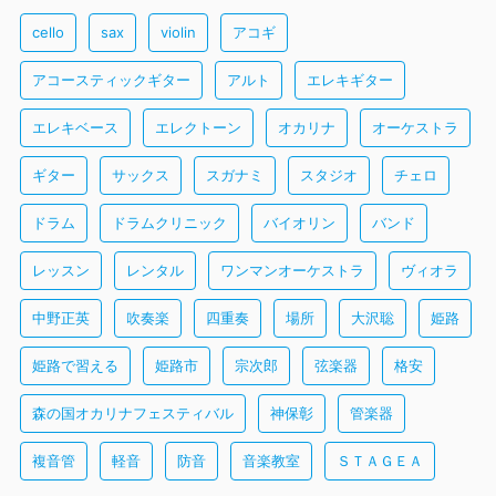
cello
sax
violin
アコギ
アコースティックギター
アルト
エレキギター
エレキベース
エレクトーン
オカリナ
オーケストラ
ギター
サックス
スガナミ
スタジオ
チェロ
ドラム
ドラムクリニック
バイオリン
バンド
レッスン
レンタル
ワンマンオーケストラ
ヴィオラ
中野正英
吹奏楽
四重奏
場所
大沢聡
姫路
姫路で習える
姫路市
宗次郎
弦楽器
格安
森の国オカリナフェスティバル
神保彰
管楽器
複音管
軽音
防音
音楽教室
ＳＴＡＧＥＡ