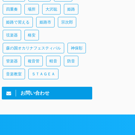
四重奏
場所
大沢聡
姫路
姫路で習える
姫路市
宗次郎
弦楽器
格安
森の国オカリナフェスティバル
神保彰
管楽器
複音管
軽音
防音
音楽教室
ＳＴＡＧＥＡ
お問い合わせ