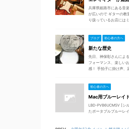
兵庫県姫路市にある音楽
が広いので ギターの教
り扱っているお店にはミュ
ブログ
初心者の方へ
新たな歴史
先日、神保彰さんによる
フォーマンス、楽しいお
感！ 手拍子に掛け声、足踏
初心者の方へ
Mac用ブルーレイ
LBD-PVB6UCMSV [シ
たポータブルブルーレイド