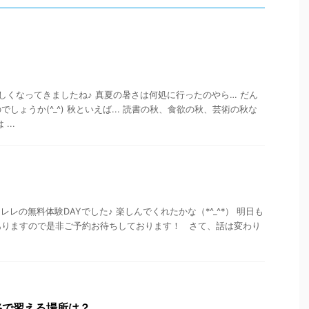
！
しくなってきましたね♪ 真夏の暑さは何処に行ったのやら… だん
しょうか(^_^) 秋といえば... 読書の秋、食欲の秋、芸術の秋な
...
レレの無料体験DAYでした♪ 楽しんでくれたかな（*^_^*） 明日も
ありますので是非ご予約お待ちしております！ さて、話は変わり
路で習える場所は？