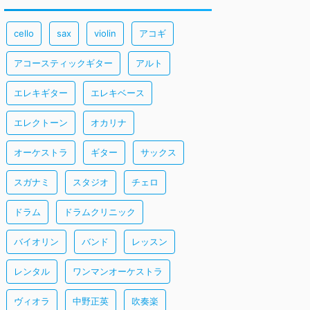
cello
sax
violin
アコギ
アコースティックギター
アルト
エレキギター
エレキベース
エレクトーン
オカリナ
オーケストラ
ギター
サックス
スガナミ
スタジオ
チェロ
ドラム
ドラムクリニック
バイオリン
バンド
レッスン
レンタル
ワンマンオーケストラ
ヴィオラ
中野正英
吹奏楽