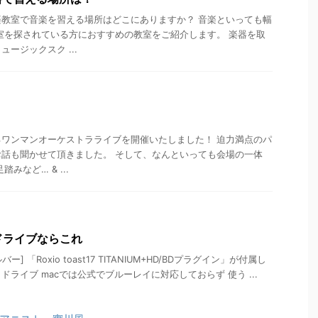
教室で音楽を習える場所はどこにありますか？ 音楽といっても幅
室を探されている方におすすめの教室をご紹介します。 楽器を取
ージックスク ...
ワンマンオーケストラライブを開催いたしました！ 迫力満点のパ
話も聞かせて頂きました。 そして、なんといっても会場の一体
みなど… & ...
ドライブならこれ
ルバー] 「Roxio toast17 TITANIUM+HD/BDプラグイン」が付属し
ライブ macでは公式でブルーレイに対応しておらず 使う ...