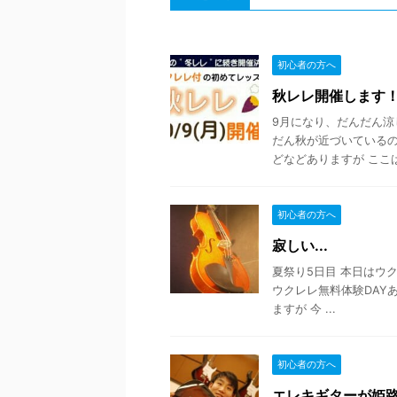
初心者の方へ
秋レレ開催します
9月になり、だんだん涼
だん秋が近づいているので
どなどありますが ここは 
初心者の方へ
寂しい...
夏祭り5日目 本日はウク
ウクレレ無料体験DAY
ますが 今 ...
初心者の方へ
エレキギターが姫